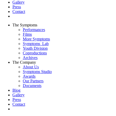
Gallery
Press
Contact
The Symptoms
Performances
Films
More Symptoms
Symptoms_Lab
Youth Division
Coproductions
Archives
The Company
About Us
Symptoms Studio
Awards
Our Partners
Documents
Blog
Gallery
Press
Contact