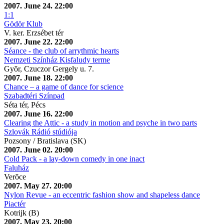
2007. June 24. 22:00
1:1
Gödör Klub
V. ker. Erzsébet tér
2007. June 22. 22:00
Séance - the club of arrythmic hearts
Nemzeti Színház Kisfaludy terme
Gyõr, Czuczor Gergely u. 7.
2007. June 18. 22:00
Chance – a game of dance for science
Szabadtéri Színpad
Séta tér, Pécs
2007. June 16. 22:00
Clearing the Attic - a study in motion and psyche in two parts
Szlovák Rádió stúdiója
Pozsony / Bratislava (SK)
2007. June 02. 20:00
Cold Pack - a lay-down comedy in one inact
Faluház
Verõce
2007. May 27. 20:00
Nylon Revue - an eccentric fashion show and shapeless dance
Piactér
Kotrijk (B)
2007. May 23. 20:00