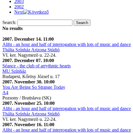
2003
2002
Next
Search:
Search
No results
2007. December 14. 11:00
Alibi - an hour and half of interrogation with lots of music and dance
Thália Színház Arizona Stúdió
VI. ker. Nagymezõ u. 22-24.
2007. December 07. 10:00
Séance - the club of arrythmic hearts
MU Színház
Budapest, Kőrösy József u. 17
2007. November 30. 10:00
You Are Being So Strange Today
A4
Pozsony / Bratislava (SK)
2007. November 25. 10:00
Alibi - an hour and half of interrogation with lots of music and dance
Thália Színház Arizona Stúdió
VI. ker. Nagymezõ u. 22-24.
2007. November 16. 11:00
Alibi - an hour and half of interrogation with lots of music and dance