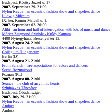
Budapest, Kőrösy József u. 17
2007. September 29. 21:00
Nylon Revue - an eccentric fashion show and shapeless dance
Ludwig Múzeum
IX. ker. Komor Marcell u. 1.
2007. September 02. 20:00
Alibi - an hour and half of interrogation with lots of music and dance
Móricz Zsigmond Színház - Krúdy Kamara
4400 Nyíregyháza, Bessenyei tér 13.
2007. August 24. 21:00
Nylon Revue - an eccentric fashion show and shapeless dance
Collegium Hungaricum
Berlin (D)
2007. August 21. 21:00
From Scratch - free associations for actors and dancers
Scena Rozmaitosci
Poznan (PL)
2007. August 08. 21:00
Séance - the club of arrythmic hearts
Színház- és Táncsátor
Budapest, Óbudai sziget
2007. July 29. 21:00
Nylon Revue - an eccentric fashion show and shapeless dance
Andocs
Andocs