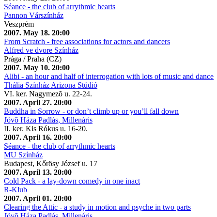
Séance - the club of arrythmic hearts
Pannon Várszínház
Veszprém
2007. May 18. 20:00
From Scratch - free associations for actors and dancers
Alfred ve dvore Színház
Prága / Praha (CZ)
2007. May 10. 20:00
Alibi - an hour and half of interrogation with lots of music and dance
Thália Színház Arizona Stúdió
VI. ker. Nagymezõ u. 22-24.
2007. April 27. 20:00
Buddha in Sorrow - or don’t climb up or you’ll fall down
Jövõ Háza Padlás, Millenáris
II. ker. Kis Rókus u. 16-20.
2007. April 16. 20:00
Séance - the club of arrythmic hearts
MU Színház
Budapest, Kőrösy József u. 17
2007. April 13. 20:00
Cold Pack - a lay-down comedy in one inact
R-Klub
2007. April 01. 20:00
Clearing the Attic - a study in motion and psyche in two parts
Jövõ Háza Padlás, Millenáris