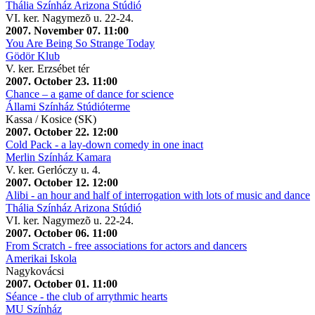
Thália Színház Arizona Stúdió
VI. ker. Nagymezõ u. 22-24.
2007. November 07. 11:00
You Are Being So Strange Today
Gödör Klub
V. ker. Erzsébet tér
2007. October 23. 11:00
Chance – a game of dance for science
Állami Színház Stúdióterme
Kassa / Kosice (SK)
2007. October 22. 12:00
Cold Pack - a lay-down comedy in one inact
Merlin Színház Kamara
V. ker. Gerlóczy u. 4.
2007. October 12. 12:00
Alibi - an hour and half of interrogation with lots of music and dance
Thália Színház Arizona Stúdió
VI. ker. Nagymezõ u. 22-24.
2007. October 06. 11:00
From Scratch - free associations for actors and dancers
Amerikai Iskola
Nagykovácsi
2007. October 01. 11:00
Séance - the club of arrythmic hearts
MU Színház