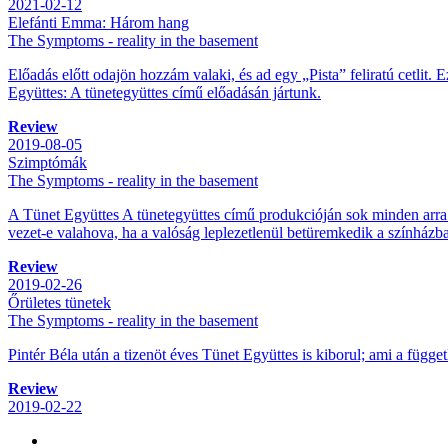
2021-02-12
Elefánti Emma: Három hang
The Symptoms - reality in the basement
Előadás előtt odajön hozzám valaki, és ad egy „Pista” feliratú cetlit. 
Együttes: A tünetegyüttes című előadásán jártunk.
Review
2019-08-05
Szimptómák
The Symptoms - reality in the basement
A Tünet Együttes A tünetegyüttes című produkcióján sok minden arra 
vezet-e valahova, ha a valóság leplezetlenül betüremkedik a színházba,
Review
2019-02-26
Őrületes tünetek
The Symptoms - reality in the basement
Pintér Béla után a tizenöt éves Tünet Együttes is kiborul; ami a függe
Review
2019-02-22