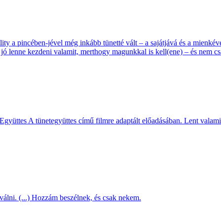
ity a pincében-jével még inkább tünetté vált – a sajátjává és a mienkév
jó lenne kezdeni valamit, merthogy magunkkal is kell(ene) – és nem csa
Együttes A tünetegyüttes című filmre adaptált előadásában. Lent valami
válni. (...) Hozzám beszélnek, és csak nekem.