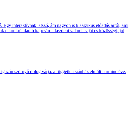
é. Egy interaktívnak látszó, ám nagyon is klasszikus előadás arról, ami
k e konkrét darab kapcsán – kezdeni valamit saját és közösségi, jól
 igazán szörnyű dolog várja: a független színház elmúlt harminc éve.