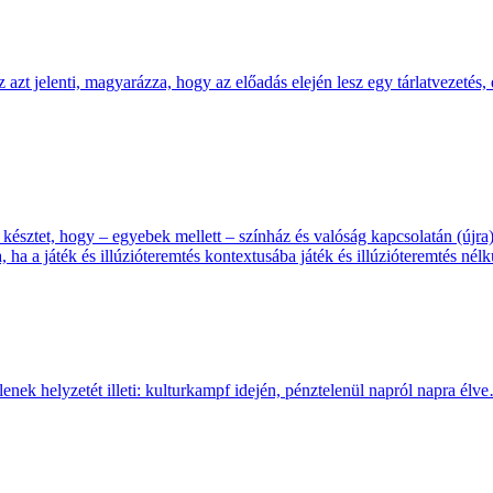
Ez azt jelenti, magyarázza, hogy az előadás elején lesz egy tárlatvezetés
késztet, hogy – egyebek mellett – színház és valóság kapcsolatán (újr
 ha a játék és illúzióteremtés kontextusába játék és illúzióteremtés né
tlenek helyzetét illeti: kulturkampf idején, pénztelenül napról napra élv