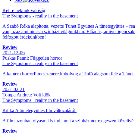
Next
Kell-e nekünk valóság
The Symptoms - reality in the basement
A Szabó Réka alapította, vezette Tünet Együttes A tünetegyüttes – real
van, azaz ami nincs a színházi világunkban. Előadás, amivel igencsak 
felfogott érdekünkben!
Review
2021-12-06
Puskás Panni: Független horror
The Symptoms - reality in the basement
A kamera horrorfilmes zenére imbolyog a Trafó alagsora felé a Tünet 
Review
2021-02-21
Tompa Andrea: Volt idők
The Symptoms - reality in the basement
Kitika A tünetegyüttes filmváltozatáról.
A film azonban olyasmit is tud, amit a színház nem: egészen közelivé 
Review