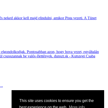
, és neked akkor kell majd elindulni, amikor Pista vezeti. A Tünet
a) elgondolkodjak. Pontosabban azon, hogy hova vezet, egyáltalán
lkül csusszannak be valós élettények. dunszt.sk - Kutszegi Csaba
e…
This site uses cookies to ensure you get the
best experience on the web.
More info