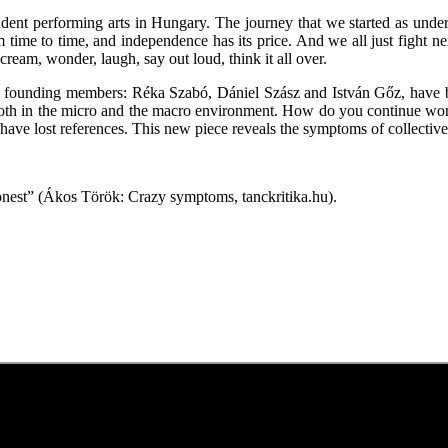
pendent performing arts in Hungary. The journey that we started as und
time to time, and independence has its price. And we all just fight ne
cream, wonder, laugh, say out loud, think it all over.
e founding members: Réka Szabó, Dániel Szász and István Gőz, have be
– both in the micro and the macro environment. How do you continue w
have lost references. This new piece reveals the symptoms of collecti
d honest” (Ákos Török: Crazy symptoms, tanckritika.hu).