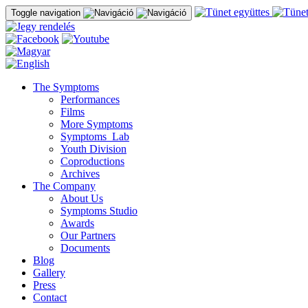
Toggle navigation
The Symptoms
Performances
Films
More Symptoms
Symptoms_Lab
Youth Division
Coproductions
Archives
The Company
About Us
Symptoms Studio
Awards
Our Partners
Documents
Blog
Gallery
Press
Contact