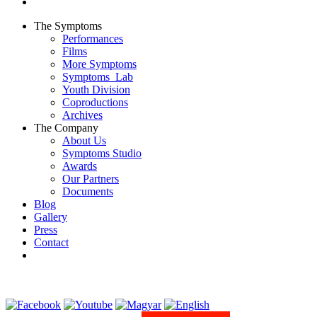
The Symptoms
Performances
Films
More Symptoms
Symptoms_Lab
Youth Division
Coproductions
Archives
The Company
About Us
Symptoms Studio
Awards
Our Partners
Documents
Blog
Gallery
Press
Contact