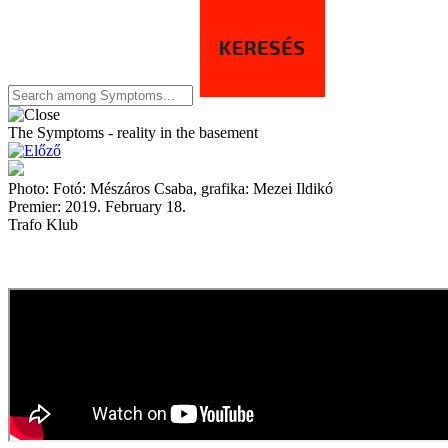
The Symptoms - reality in the basement
Photo: Fotó: Mészáros Csaba, grafika: Mezei Ildikó
Premier: 2019. February 18.
Trafo Klub